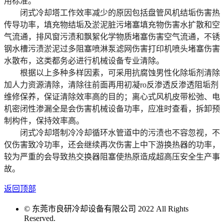
用标准。
闭式冷却塔工作效率减少的原因包括盘管风机结垢伤害热
传导功率，填充物结垢及淤泥脏污堵塞填充物伤害水扩散和空
气流通，排风窗污渍和飘絮化学物质堵塞伤害空气流通，不锈
钢水槽污渍淤泥过多阻塞喷淋泵滤网伤害打印机喷头堵塞伤害
水散布，这类都务必进行机械设备专业清除。
根据以上多种多样因素，可采用抗腐蚀男性化除垢剂清除
加人力资源清除，清除往前面再用初凝ro反渗透反渗透阻垢剂
维修保养，保证清除效率高的目的；离心式风机皮带松弛、电
机密闭性渗漏全是会伤害机械设备功率，应准时查看，拆卸预
制构件，保持效率高。
闭式冷却塔制冷冷却循环水管道中的污渍也不容忽视，不
仅伤害致冷功率，还会继续再次伤害上中下游换热器的功率，
较为严重的会导致热交换器阻塞使热原造成超高压安全生产事
故。
返回顶部
© 东莞市良研冷却设备有限公司 2022 All Rights
Reserved.